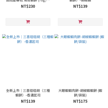
高岡屋聯名 海苔蝦餅 (70g/袋
蝦餅）-胡椒蝦
裝)
NT$230
NT$139
全新上市｜三喜碰碰胡（三種
大眼蝦蝦肉餅-胡椒蝦蝦餅 (蝦
蝦餅）-香濃起司
餅/袋裝)
NT$139
NT$175