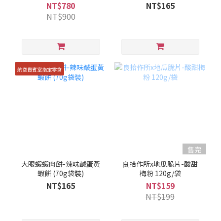
鹹蛋黃原味、江記華隆肉
NT$780
NT$165
鬆、海洋原味)
NT$900
航空貴賓室指定零食
售完
大眼蝦蝦肉餅-辣味鹹蛋黃
良拾作所x地瓜脆片-酸甜
蝦餅 (70g袋裝)
梅粉 120g/袋
NT$165
NT$159
NT$199