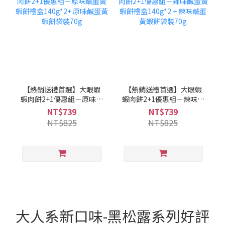
【熱銷送禮首選】大眼蝦
【熱銷送禮首選】大眼蝦
蝦肉餅2+1優惠組－原味鹹
蝦肉餅2+1優惠組－辣味鹹
蛋黃蝦餅禮盒140g*2+ 原
蛋黃蝦餅禮盒140g*2 + 辣
NT$739
NT$739
味鹹蛋黃蝦餅袋裝70g
味鹹蛋黃蝦餅袋裝70g
NT$825
NT$825
大人系新口味-黑松露系列好評