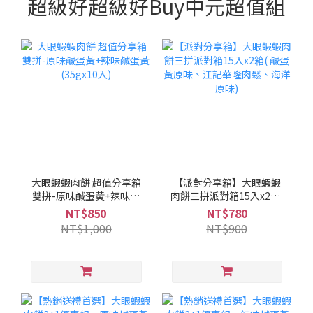
超級好超級好Buy中元超值組
大眼蝦蝦肉餅 超值分享箱
【派對分享箱】大眼蝦蝦
雙拼-原味鹹蛋黃+辣味鹹
肉餅三拼派對箱15入x2箱(
蛋黃(35gx10入)
鹹蛋黃原味、江記華隆肉
NT$850
NT$780
鬆、海洋原味)
NT$1,000
NT$900