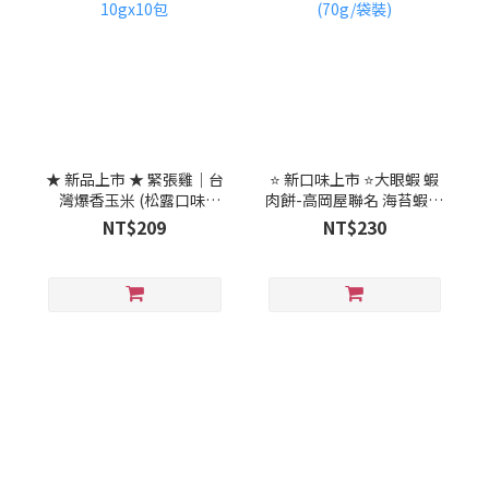
★ 新品上市 ★ 緊張雞｜台
⭐ 新口味上市 ⭐大眼蝦 蝦
灣爆香玉米 (松露口味)
肉餅-高岡屋聯名 海苔蝦餅
10gx10包
(70g/袋裝)
NT$209
NT$230