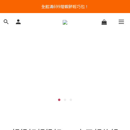
高含量蝦肉餅專賣｜任三件88折
全館滿699贈蝦餅輕巧包！
高含量蝦肉餅專賣｜任三件88折