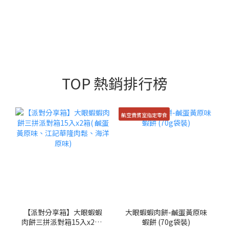
TOP 熱銷排行榜
航空貴賓室指定零食
【派對分享箱】大眼蝦蝦
大眼蝦蝦肉餅-鹹蛋黃原味
肉餅三拼派對箱15入x2箱(
蝦餅 (70g袋裝)