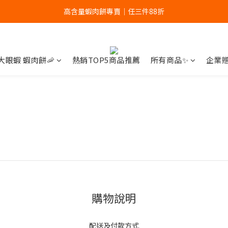
高含量蝦肉餅專賣｜任三件88折
高含量蝦肉餅專賣｜任三件88折
全館滿699贈蝦餅輕巧包！
高含量蝦肉餅專賣｜任三件88折
大眼蝦 蝦肉餅🦐
熱銷TOP5商品推薦
所有商品✨
企業
購物說明
配送及付款方式