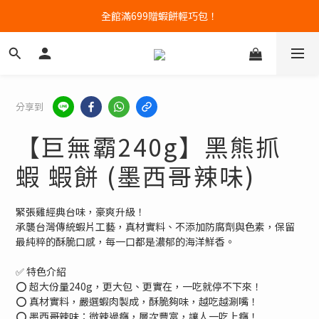
高含量蝦肉餅專賣｜任三件88折
全館滿699贈蝦餅輕巧包！
高含量蝦肉餅專賣｜任三件88折
分享到
【巨無霸240g】黑熊抓
蝦 蝦餅 (墨西哥辣味)
緊張雞經典台味，豪爽升級！
承襲台灣傳統蝦片工藝，真材實料、不添加防腐劑與色素，保留
最純粹的酥脆口感，每一口都是濃郁的海洋鮮香。
✅ 特色介紹
⭕️ 超大份量240g，更大包、更實在，一吃就停不下來！
⭕️ 真材實料，嚴選蝦肉製成，酥脆夠味，越吃越涮嘴！
⭕️ 墨西哥辣味：微辣過癮，層次豐富，讓人一吃上癮！