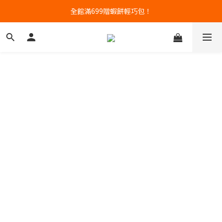
高含量蝦肉餅專賣｜任三件88折
全館滿699贈蝦餅輕巧包！
高含量蝦肉餅專賣｜任三件88折