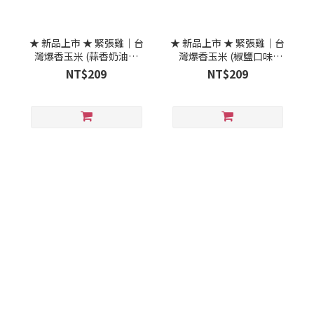
★ 新品上市 ★ 緊張雞｜台
★ 新品上市 ★ 緊張雞｜台
灣爆香玉米 (蒜香奶油口
灣爆香玉米 (椒鹽口味)
味) 10gx10包
10gx10包
NT$209
NT$209