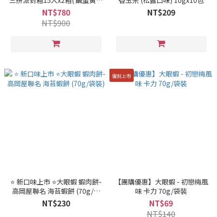
三拼派對箱15入x2箱( 鹹蛋黃原
香玉米 (松露口味) 10gx10包
味、江記華隆肉鬆、海洋原味)
NT$780
NT$209
NT$900
復刻上市
⭐ 新口味上市 ⭐大眼蝦 蝦肉餅-
【團購優惠】大眼蝦 - 初戀梅風
高岡屋聯名 海苔蝦餅 (70g/袋
味 卡力 70g/袋裝
裝)
NT$230
NT$69
NT$140