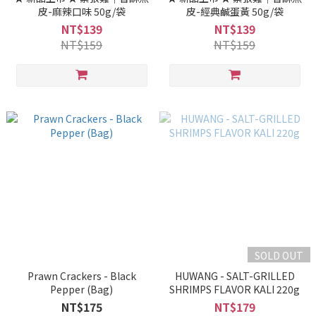
皮-麻辣口味 50g/袋
皮-經典鹹蛋黃 50g/袋
NT$139
NT$139
NT$159
NT$159
SOLD OUT
Prawn Crackers - Black
HUWANG - SALT-GRILLED
Pepper (Bag)
SHRIMPS FLAVOR KALI 220g
NT$175
NT$179