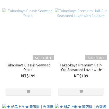
SOLD OUT
SOLD OUT
Takaokaya Classic Seaweed
Takaokaya Premium Half-
Paste
Cut Seasoned Laver with
Calcium
NT$199
NT$199