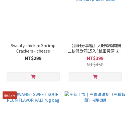
Sweaty chicken Shrimp
【派對分享箱】大眼蝦蝦肉餅
Crackers - cheese
三拚派對箱15入( 鹹蛋黃原味、
(240g/bag)
江記華隆肉鬆、海洋原味、港
NT$299
NT$399
式避風塘嚐鮮包10g*15包-隨
NT$450
機)
復刻上市