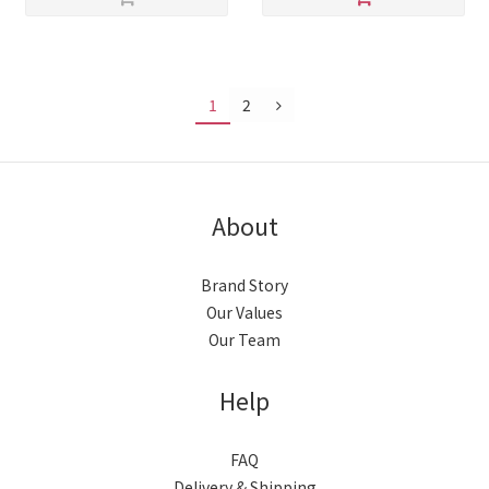
1
2
About
Brand Story
Our Values
Our Team
Help
FAQ
Delivery & Shipping