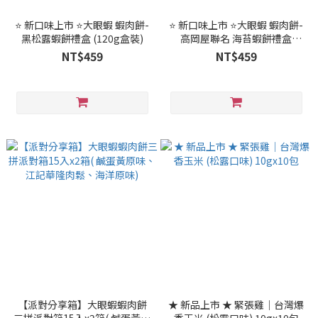
⭐ 新口味上市 ⭐大眼蝦 蝦肉餅-
⭐ 新口味上市 ⭐大眼蝦 蝦肉餅-
黑松露蝦餅禮盒 (120g盒裝)
高岡屋聯名 海苔蝦餅禮盒
(120g/盒裝)
NT$459
NT$459
【派對分享箱】大眼蝦蝦肉餅
★ 新品上市 ★ 緊張雞｜台灣爆