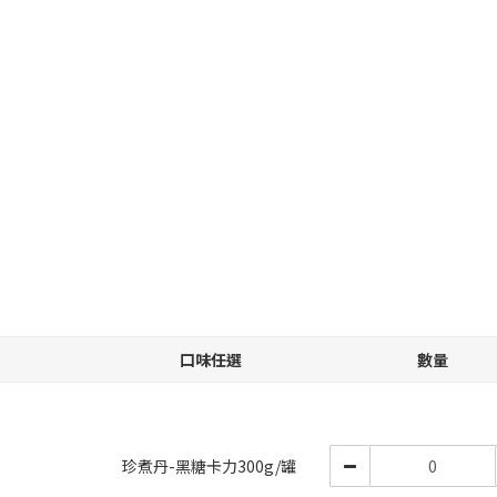
口味任選
數量
珍煮丹-黑糖卡力300g/罐