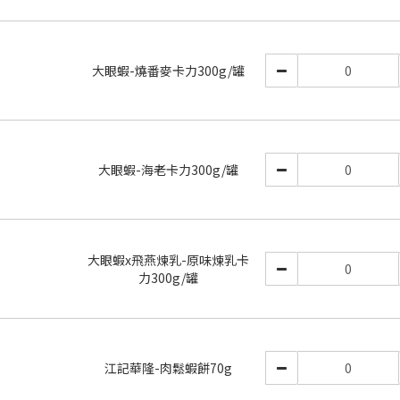
大眼蝦-燒番麥卡力300g/罐
大眼蝦-海老卡力300g/罐
大眼蝦x飛燕煉乳-原味煉乳卡
力300g/罐
江記華隆-肉鬆蝦餅70g