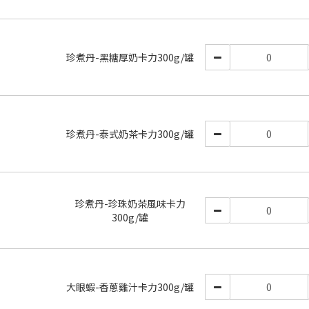
珍煮丹-黑糖厚奶卡力300g/罐
珍煮丹-泰式奶茶卡力300g/罐
珍煮丹-珍珠奶茶風味卡力
300g/罐
大眼蝦-香蔥雞汁卡力300g/罐